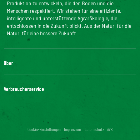
Produktion zu entwickeln, die den Boden und die
Menschen respektiert. Wir stehen für eine effiziente,
intelligente und unterstützende Agrarökologie, die
entschlossen in die Zukunft blickt. Aus der Natur, für die
Natur, für eine bessere Zukunft.
über
Die Gruppe
Unsere Verpflichtungen
Verbraucherservice
Bonduelle-Stiftung
FAQ
Kontakt
Digitale Barrierefreiheit: nicht konform
Cookie-Einstellungen
Impressum
Datenschutz
AVB