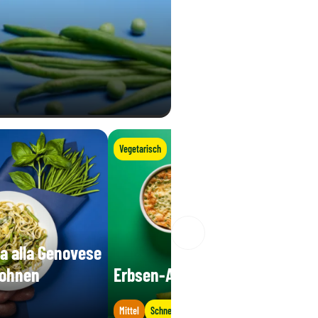
Vegetarisch
a alla Genovese
Bohnen
Erbsen-Auflauf
Mittel
Schnell