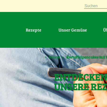
Suchen
Rezepte
Unser Gemüse
>
Rezept
>
Kartoffelpancakes mit 
ENTDECKEN 
UNSERE RE