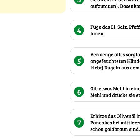
aufzutauen). Dosenko
Füge das Ei, Salz, Pfe
4
hinzu.
Vermenge alles sorgfä
5
angefeuchteten Hände
klebt) Kugeln aus dem
Gib etwas Mehl in eine
6
Mehl und drücke sie e
Erhitze das Olivenöl 
7
Pancakes bei mittlerer
schön goldbraun sind.