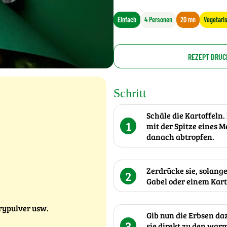
Einfach
4 Personen
20 mn
Vegetari
REZEPT DRUC
Schritt
Schäle die Kartoffeln.
1
mit der Spitze eines M
danach abtropfen.
Zerdrücke sie, solange
2
Gabel oder einem Kart
rypulver usw.
Gib nun die Erbsen da
3
sie direkt zu den war