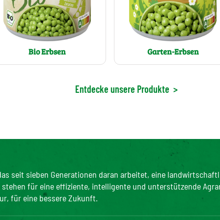
Bio Erbsen
Garten-Erbsen
Entdecke unsere Produkte
>
as seit sieben Generationen daran arbeitet, eine landwirtschaftl
tehen für eine effiziente, intelligente und unterstützende Agra
ur, für eine bessere Zukunft.