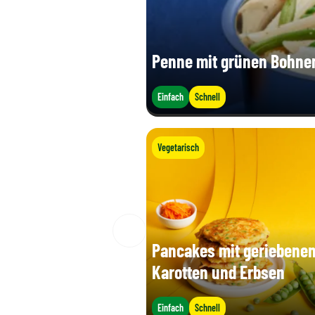
Penne mit grünen Bohnen
Einfach
Schnell
Vegetarisch
Pancakes mit geriebene
Karotten und Erbsen
Einfach
Schnell