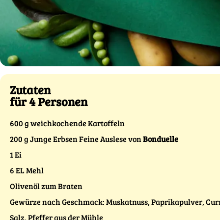
Zutaten
für 4 Personen
600 g weichkochende Kartoffeln
200 g Junge Erbsen Feine Auslese von
Bonduelle
1 Ei
6 EL Mehl
Olivenöl zum Braten
Gewürze nach Geschmack: Muskatnuss, Paprikapulver, Cur
Salz, Pfeffer aus der Mühle