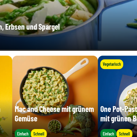
, Erbsen und Spargel
Vegetarisch
n
Mac and Cheese mit grünem
One Pot-Past
Gemüse
mit grünen 
Einfach
Schnell
Einfach
Schnell