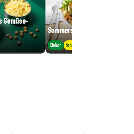
es Gemüse-
Sommersalat mit Linsen
Einfach
Schnell