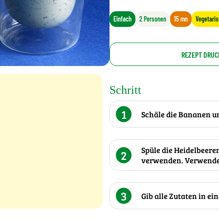
Einfach
2 Personen
15 mn
Vegetari
REZEPT DRUC
Schritt
1
Schäle die Bananen un
Spüle die Heidelbeere
2
verwenden. Verwende 
3
Gib alle Zutaten in ei