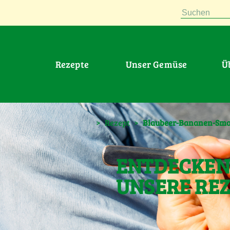
Suchen
Rezepte
Unser Gemüse
>
Rezept
>
Blaubeer-Bananen-Smoo
ENTDECKEN 
UNSERE RE