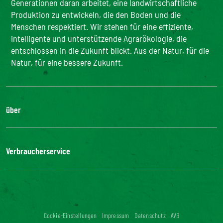
Generationen daran arbeitet, eine landwirtschaftliche
Produktion zu entwickeln, die den Boden und die
Menschen respektiert. Wir stehen für eine effiziente,
intelligente und unterstützende Agrarökologie, die
entschlossen in die Zukunft blickt. Aus der Natur, für die
Natur, für eine bessere Zukunft.
über
Die Gruppe
Unsere Verpflichtungen
Verbraucherservice
Bonduelle-Stiftung
FAQ
Kontakt
Digitale Barrierefreiheit: nicht konform
Cookie-Einstellungen
Impressum
Datenschutz
AVB