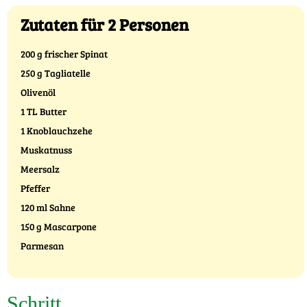
Zutaten für 2 Personen
200 g frischer Spinat
250 g Tagliatelle
Olivenöl
1 TL Butter
1 Knoblauchzehe
Muskatnuss
Meersalz
Pfeffer
120 ml Sahne
150 g Mascarpone
Parmesan
Schritt