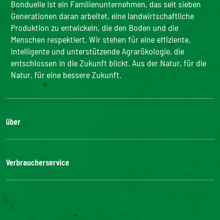
Bonduelle ist ein Familienunternehmen, das seit sieben
Generationen daran arbeitet, eine landwirtschaftliche
Produktion zu entwickeln, die den Boden und die
Menschen respektiert. Wir stehen für eine effiziente,
intelligente und unterstützende Agrarökologie, die
entschlossen in die Zukunft blickt. Aus der Natur, für die
Natur, für eine bessere Zukunft.
über
Die Gruppe
Unsere Verpflichtungen
Verbraucherservice
Bonduelle-Stiftung
FAQ
Kontakt
Digitale Barrierefreiheit: nicht konform