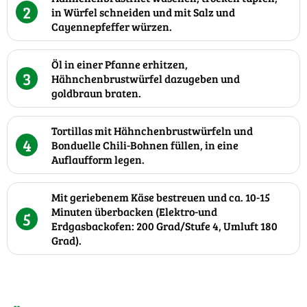
2
in Würfel schneiden und mit Salz und
Cayennepfeffer würzen.
Öl in einer Pfanne erhitzen,
3
Hähnchenbrustwürfel dazugeben und
goldbraun braten.
Tortillas mit Hähnchenbrustwürfeln und
4
Bonduelle Chili-Bohnen füllen, in eine
Auflaufform legen.
Mit geriebenem Käse bestreuen und ca. 10-15
Minuten überbacken (Elektro-und
5
Erdgasbackofen: 200 Grad/Stufe 4, Umluft 180
Grad).