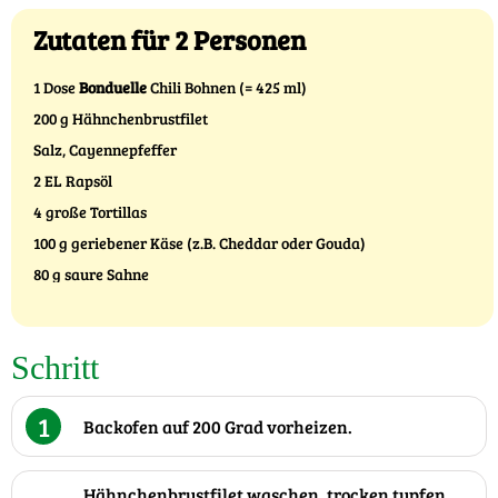
Zutaten für 2 Personen
1 Dose
Bonduelle
Chili Bohnen (= 425 ml)
200 g Hähnchenbrustfilet
Salz, Cayennepfeffer
2 EL Rapsöl
4 große Tortillas
100 g geriebener Käse (z.B. Cheddar oder Gouda)
80 g saure Sahne
Schritt
1
Backofen auf 200 Grad vorheizen.
Hähnchenbrustfilet waschen, trocken tupfen,