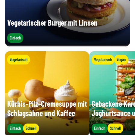
Vegetarischer Burger mit Linsen
Einfach
Vegetarisch
Vegetarisch
Vegan
Kürbis-Pilz-Cremesuppe mit
Gebackene Karo
Schlagsahne und Kaffee
Joghurtsauce u
Einfach
Schnell
Einfach
Schnell