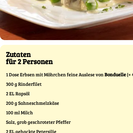
Zutaten
für 2 Personen
1 Dose Erbsen mit Möhrchen feine Auslese von
Bonduelle
(= 
300 g Rinderfilet
2 EL Rapsöl
200 g Sahneschmelzkäse
100 ml Milch
Salz, grob geschroteter Pfeffer
2 EL gehackte Petersilie