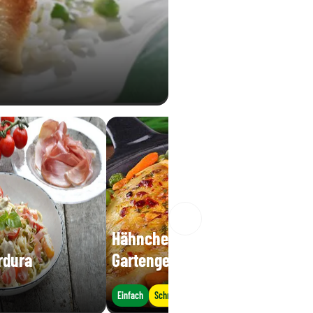
Hähnchenpfanne mit
rdura
Gartengemüse
Einfach
Schnell