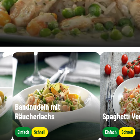
Bandnudeln mit
Räucherlachs
Spaghetti Ve
Einfach
Schnell
Einfach
Schnell