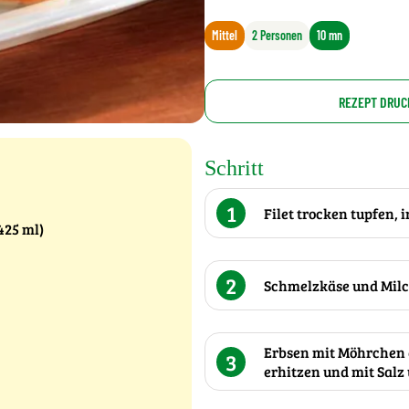
Mittel
2 Personen
10 mn
REZEPT DRUC
Schritt
1
Filet trocken tupfen, 
425 ml)
2
Schmelzkäse und Milc
Erbsen mit Möhrchen a
3
erhitzen und mit Salz