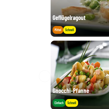
Geflügelragout
Mittel
Schnell
Gnocchi-Pfanne
Einfach
Schnell