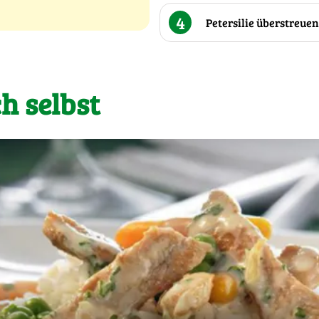
4
Petersilie überstreue
h selbst