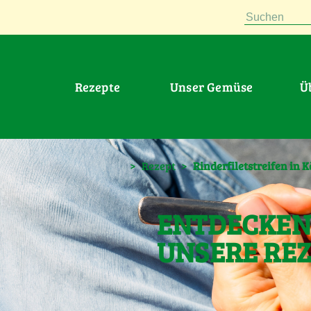
Suchen
Rezepte
Unser Gemüse
>
Rezept
>
Rinderfiletstreifen in 
ENTDECKEN 
UNSERE RE