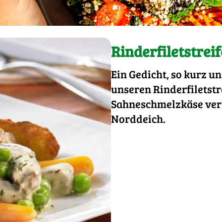
Rinderfiletstrei
Ein Gedicht, so kurz un
unseren Rinderfiletstre
Sahneschmelzkäse verz
Norddeich.