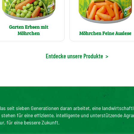
Garten Erbsen mit
Möhrchen
Möhrchen Feine Auslese
Entdecke unsere Produkte
>
as seit sieben Generationen daran arbeitet, eine landwirtschaftl
tehen für eine effiziente, intelligente und unterstützende Agra
ur, für eine bessere Zukunft.