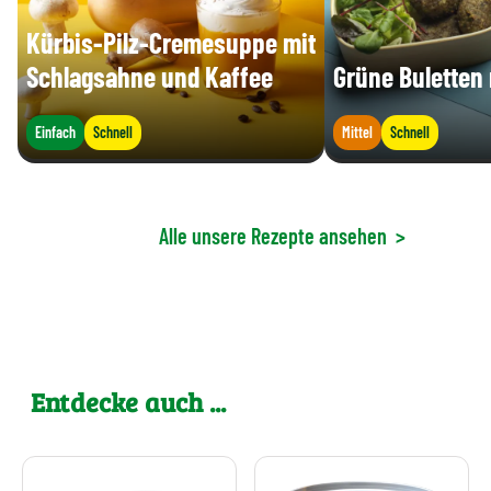
Kürbis-Pilz-Cremesuppe mit
Schlagsahne und Kaffee
Grüne Buletten 
Einfach
Schnell
Mittel
Schnell
Alle unsere Rezepte ansehen
>
Entdecke auch ...