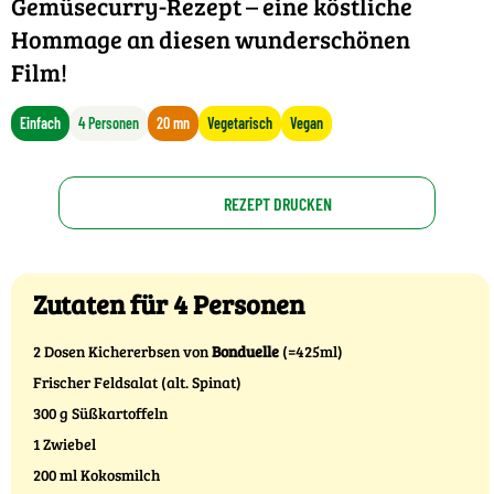
Gemüsecurry-Rezept – eine köstliche
Hommage an diesen wunderschönen
Film!
Einfach
4 Personen
20 mn
Vegetarisch
Vegan
REZEPT DRUCKEN
Zutaten für 4 Personen
2 Dosen Kichererbsen von
Bonduelle
(=425ml)
Frischer Feldsalat (alt. Spinat)
300 g Süßkartoffeln
1 Zwiebel
200 ml Kokosmilch