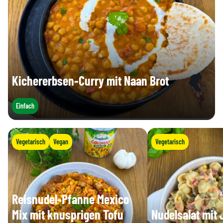
Kichererbsen-Curry mit Naan Brot
Einfach
Vegetarisch
Vegan
Vegetarisch
Reisnudel-Pfanne Mexico
Mix mit knusprigen Tofu
Nudelsalat mit 