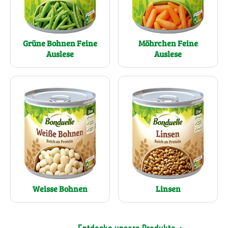
Grüne Bohnen Feine
Möhrchen Feine
Auslese
Auslese
Weisse Bohnen
Linsen
Entdecke unsere Produkte
>