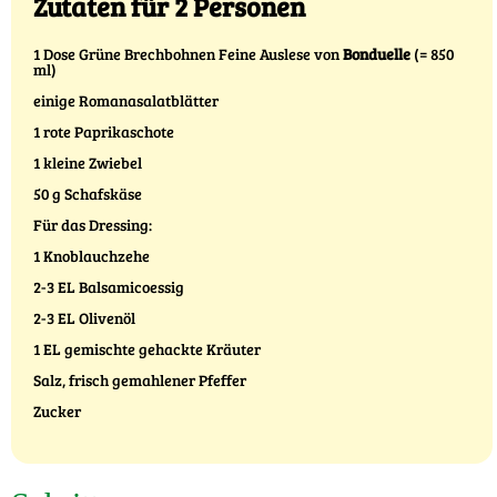
Zutaten für 2 Personen
1 Dose Grüne Brechbohnen Feine Auslese von
Bonduelle
(= 850
ml)
einige Romanasalatblätter
1 rote Paprikaschote
1 kleine Zwiebel
50 g Schafskäse
Für das Dressing:
1 Knoblauchzehe
2-3 EL Balsamicoessig
2-3 EL Olivenöl
1 EL gemischte gehackte Kräuter
Salz, frisch gemahlener Pfeffer
Zucker