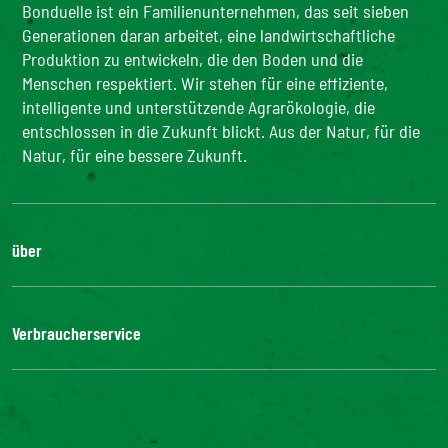
Bonduelle ist ein Familienunternehmen, das seit sieben
Generationen daran arbeitet, eine landwirtschaftliche
Produktion zu entwickeln, die den Boden und die
Menschen respektiert. Wir stehen für eine effiziente,
intelligente und unterstützende Agrarökologie, die
entschlossen in die Zukunft blickt. Aus der Natur, für die
Natur, für eine bessere Zukunft.
über
Die Gruppe
Unsere Verpflichtungen
Verbraucherservice
Bonduelle-Stiftung
FAQ
Kontakt
Digitale Barrierefreiheit: nicht konform