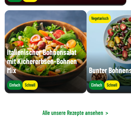
Vegetarisch
Italienischer Bohnensalat
mit Kichererbsen-Bohnen
Mix
Bunter Bohnens
Einfach
Schnell
Einfach
Schnell
Alle unsere Rezepte ansehen
>