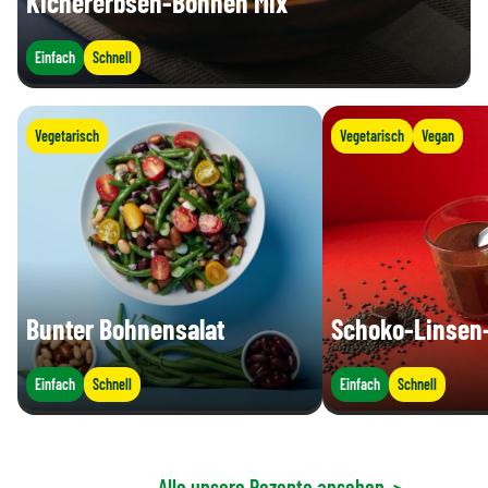
Kichererbsen-Bohnen Mix
Einfach
Schnell
Vegetarisch
Vegetarisch
Vegan
Bunter Bohnensalat
Schoko-Linsen-
Einfach
Schnell
Einfach
Schnell
Alle unsere Rezepte ansehen
>