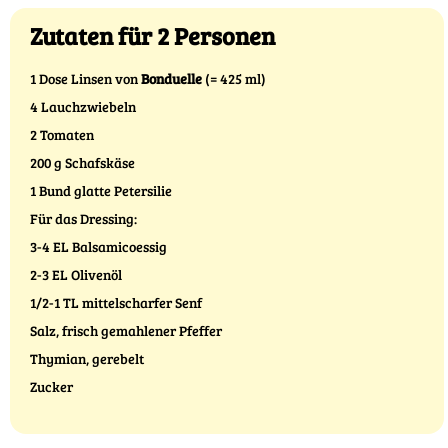
Zutaten für 2 Personen
1 Dose Linsen von
Bonduelle
(= 425 ml)
4 Lauchzwiebeln
2 Tomaten
200 g Schafskäse
1 Bund glatte Petersilie
Für das Dressing:
3-4 EL Balsamicoessig
2-3 EL Olivenöl
1/2-1 TL mittelscharfer Senf
Salz, frisch gemahlener Pfeffer
Thymian, gerebelt
Zucker