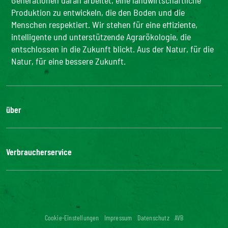
Generationen daran arbeitet, eine landwirtschaftliche
Produktion zu entwickeln, die den Boden und die
Menschen respektiert. Wir stehen für eine effiziente,
intelligente und unterstützende Agrarökologie, die
entschlossen in die Zukunft blickt. Aus der Natur, für die
Natur, für eine bessere Zukunft.
über
Die Gruppe
Unsere Verpflichtungen
Verbraucherservice
Bonduelle-Stiftung
FAQ
Kontakt
Digitale Barrierefreiheit: nicht konform
Cookie-Einstellungen
Impressum
Datenschutz
AVB