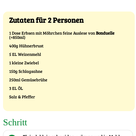
Zutaten für 2 Personen
1 Dose Erbsen mit Möhrchen feine Auslese von
Bonduelle
(=850ml)
400g Hühnerbrust
5 EL Weizenmehl
1 kleine Zwiebel
150g Schlagsahne
250ml Gemüsebrühe
3 EL ÖL
Salz & Pfeffer
Schritt