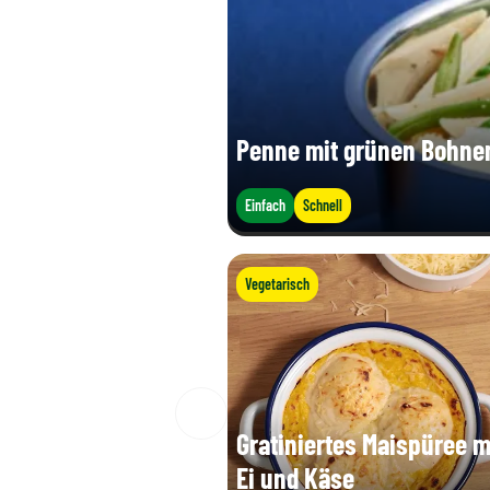
Penne mit grünen Bohnen
Einfach
Schnell
Vegetarisch
Gratiniertes Maispüree m
Ei und Käse