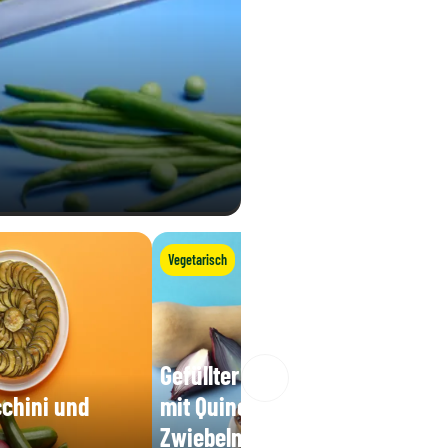
Vegetarisch
Gefüllter Butternuss-Kürbis
cchini und
mit Quinoa und roten
Zwiebeln