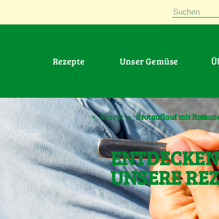
Suchen
Rezepte
Unser Gemüse
>
Rezept
>
Brotauflauf mit Roman
ENTDECKEN 
UNSERE RE