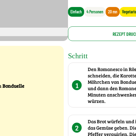
Einfach
4 Personen
20 mn
Vegetari
REZEPT DRUC
Schritt
Den Romanesco in Rösc
schneiden, die Karott
Möhrchen von Bonduel
1
on
Bonduelle
und dann den Romanes
Minuten anschwenken, 
würzen.
Das Brot würfeln und 
2
das Gemüse geben. Die
Pfeffer verquirlen. D