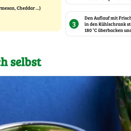
rmesan, Cheddar ...)
Den Auflauf mit Frisc
3
in den Kühlschrank st
180 °C überbacken und
h selbst