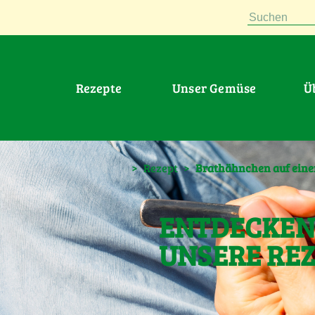
Suchen
Rezepte
Unser Gemüse
>
Rezept
>
Brathähnchen auf eine
ENTDECKEN 
UNSERE RE