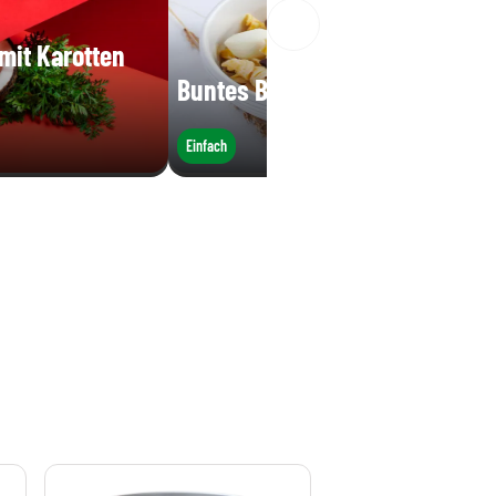
 mit Karotten
Buntes Bio Trio - Nudelsalat
Einfach