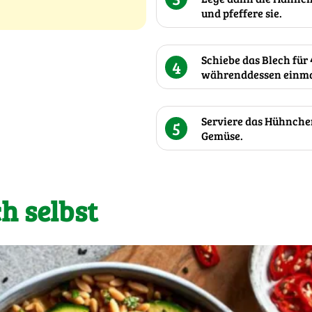
und pfeffere sie.
Schiebe das Blech für
4
währenddessen einma
Serviere das Hühnch
5
Gemüse.
h selbst