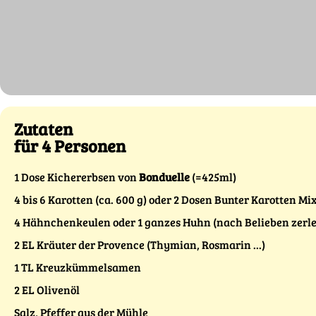
Zutaten
für 4 Personen
1 Dose Kichererbsen von
Bonduelle
(=425ml)
4 bis 6 Karotten (ca. 600 g) oder 2 Dosen Bunter Karotten Mi
4 Hähnchenkeulen oder 1 ganzes Huhn (nach Belieben zerlegt,
2 EL Kräuter der Provence (Thymian, Rosmarin ...)
1 TL Kreuzkümmelsamen
2 EL Olivenöl
Salz, Pfeffer aus der Mühle