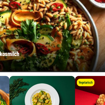
okosmilch
Vegetarisch