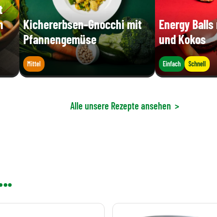
t
n
Kichererbsen-Gnocchi mit
Energy Balls
Pfannengemüse
und Kokos
Mittel
Einfach
Schnell
Alle unsere Rezepte ansehen
>
..