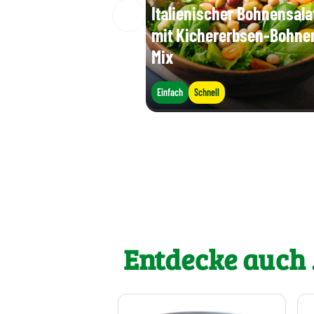
Italienischer Bohnensala
mit Kichererbsen-Bohne
Mix
Einfach
Schnell
Entdecke auch .