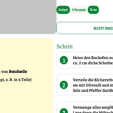
Einfach
4 Personen
10 mn
REZEPT DRUC
Schritt
Heize den Backofen auf
1
ca. 2 cm dicke Scheibe
x von
Bonduelle
 z. B. in 4 Teile)
Verteile die Kicherer
2
sie mit Olivenöl und 
Salz und Pfeffer darüb
Vermenge alles sorgfä
3
Lege dann die Hähnchen