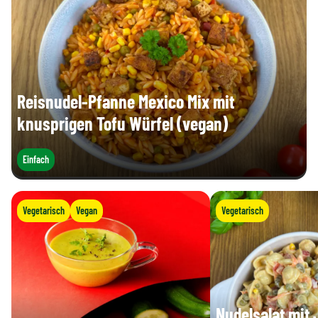
Salz (g)
0,73 g
Reisnudel-Pfanne Mexico Mix mit
knusprigen Tofu Würfel (vegan)
Einfach
Vegetarisch
Vegan
Vegetarisch
Nudelsalat mit 