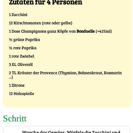
Zutaten für 4 Personen
1 Zucchini
12 Kirschtomaten (rote oder gelbe)
1 Dose Champignons ganz Köpfe von
Bonduelle
(=425ml)
½ grüne Paprika
½ rote Paprika
1 rote Zwiebel
3 EL Olivenöl
2 TL Kräuter der Provence (Thymian, Bohnenkraut, Rosmarin
...)
1 Zitrone
12 Holzspieße
Schritt
Wasche das Gemüse. Würfele die Zucchini und