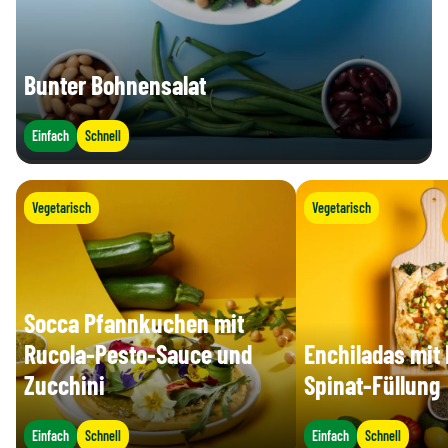
Bunter Bohnensalat
Einfach
Schnell
Vegetarisch
Vegetarisch
Socca Pfannkuchen mit
Rucola-Pesto-Sauce und
Enchiladas mit
Zucchini
Spinat-Füllung
Einfach
Schnell
Einfach
Schnell