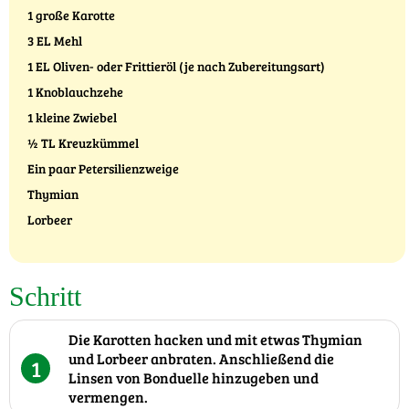
1 große Karotte
3 EL Mehl
1 EL Oliven- oder Frittieröl (je nach Zubereitungsart)
1 Knoblauchzehe
1 kleine Zwiebel
½ TL Kreuzkümmel
Ein paar Petersilienzweige
Thymian
Lorbeer
Schritt
Die Karotten hacken und mit etwas Thymian
und Lorbeer anbraten. Anschließend die
1
Linsen von Bonduelle hinzugeben und
vermengen.