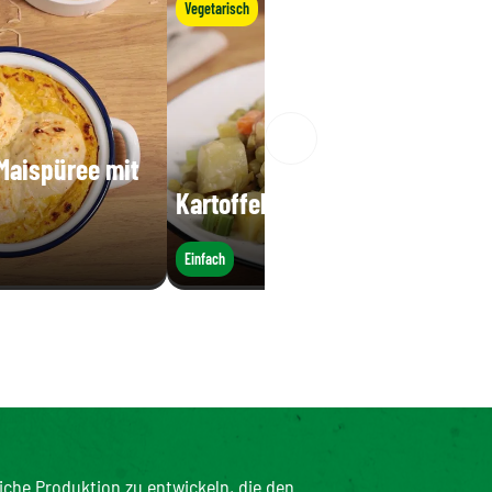
Vegetarisch
 Maispüree mit
Kartoffelsalat
Einfach
iche Produktion zu entwickeln, die den