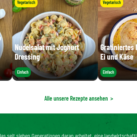
Vegetarisch
Vegetarisch
o
Nudelsalat mit Joghurt
Gratiniertes
Dressing
Ei und Käse
Einfach
Einfach
Alle unsere Rezepte ansehen
>
as seit sieben Generationen daran arbeitet, eine landwirtschaftl