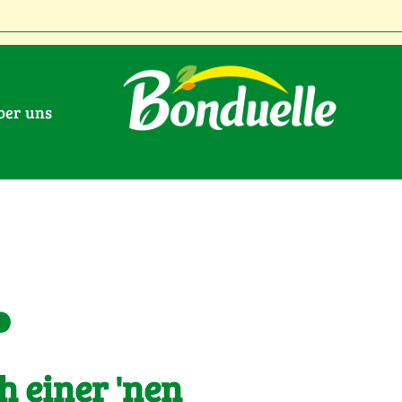
Über uns
.
h einer 'nen