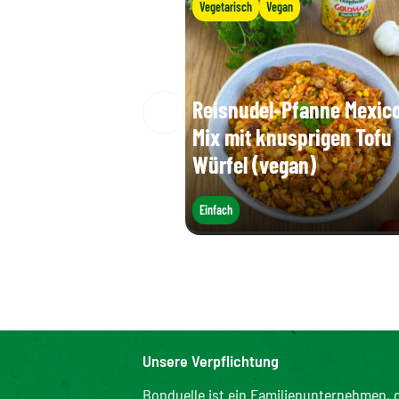
Vegetarisch
Vegan
Reisnudel-Pfanne Mexic
Mix mit knusprigen Tofu
Würfel (vegan)
Einfach
Unsere Verpflichtung
Bonduelle ist ein Familienunternehmen, d