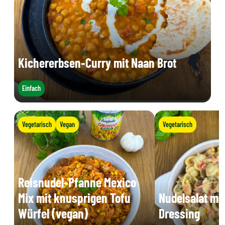
Kichererbsen-Curry mit Naan Brot
Einfach
Vegetarisch
Vegan
Vegetarisch
Reisnudel-Pfanne Mexico
Mix mit knusprigen Tofu
Nudelsalat mi
Würfel (vegan)
Dressing