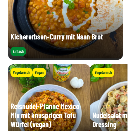
Kichererbsen-Curry mit Naan Brot
Einfach
Vegetarisch
Vegan
Vegetarisch
Reisnudel-Pfanne Mexico
Mix mit knusprigen Tofu
Nudelsalat mi
Würfel (vegan)
Dressing