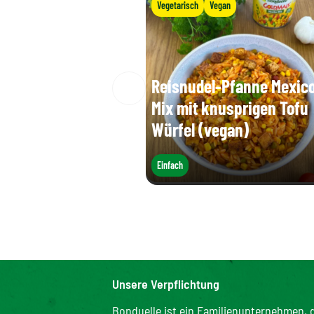
Vegetarisch
Vegan
Reisnudel-Pfanne Mexic
Mix mit knusprigen Tofu
Würfel (vegan)
Einfach
Unsere Verpflichtung
Bonduelle ist ein Familienunternehmen, d