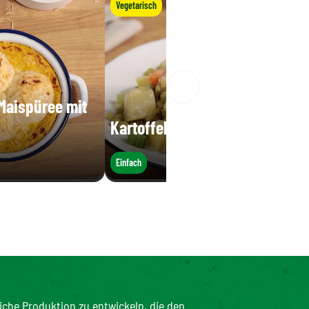
Vegetarisch
 Maispüree mit
Kartoffelsalat
Einfach
iche Produktion zu entwickeln, die den