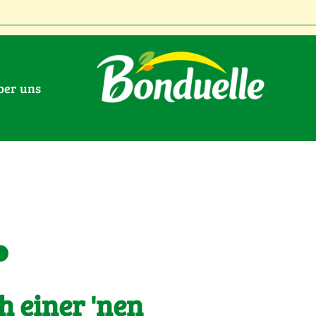
Über uns
.
h einer 'nen