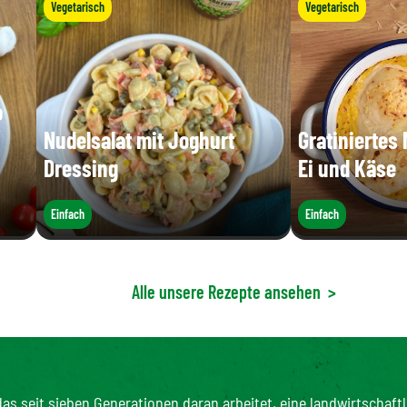
Vegetarisch
Vegetarisch
o
Nudelsalat mit Joghurt
Gratiniertes
Dressing
Ei und Käse
Einfach
Einfach
Alle unsere Rezepte ansehen
>
as seit sieben Generationen daran arbeitet, eine landwirtschaftl