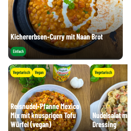
Kichererbsen-Curry mit Naan Brot
Einfach
Vegetarisch
Vegan
Vegetarisch
Reisnudel-Pfanne Mexico
Mix mit knusprigen Tofu
Nudelsalat mi
Würfel (vegan)
Dressing