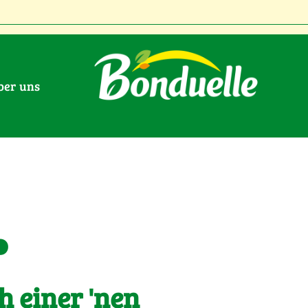
Über uns
.
h einer 'nen