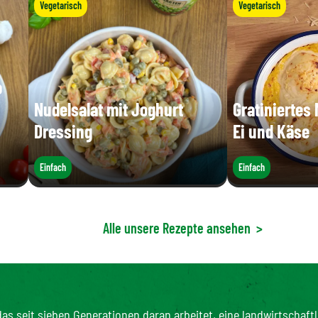
Vegetarisch
Vegetarisch
o
Nudelsalat mit Joghurt
Gratiniertes
Dressing
Ei und Käse
Einfach
Einfach
Alle unsere Rezepte ansehen
>
as seit sieben Generationen daran arbeitet, eine landwirtschaftl