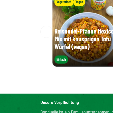
Vegetarisch
Vegan
Reisnudel-Pfanne Mexic
Mix mit knusprigen Tofu
Würfel (vegan)
Einfach
Unsere Verpflichtung
Bonduelle ist ein Familienunternehmen, d