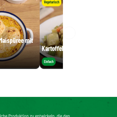
Vegetarisch
 Maispüree mit
Kartoffelsalat
Einfach
iche Produktion zu entwickeln, die den