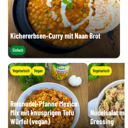
Kichererbsen-Curry mit Naan Brot
Einfach
Vegetarisch
Vegan
Vegetarisch
Reisnudel-Pfanne Mexico
Mix mit knusprigen Tofu
Nudelsalat mi
Würfel (vegan)
Dressing