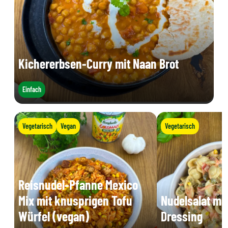
Kichererbsen-Curry mit Naan Brot
Einfach
Vegetarisch
Vegan
Vegetarisch
Reisnudel-Pfanne Mexico
Mix mit knusprigen Tofu
Nudelsalat mi
Würfel (vegan)
Dressing