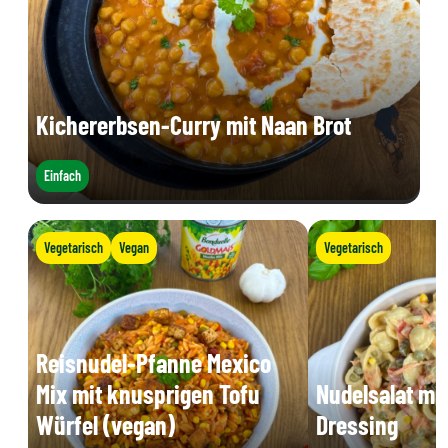
Kichererbsen-Curry mit Naan Brot
Einfach
Vegetarisch
Vegan
Vegetarisch
Reisnudel-Pfanne Mexico
Mix mit knusprigen Tofu
Nudelsalat mi
Würfel (vegan)
Dressing