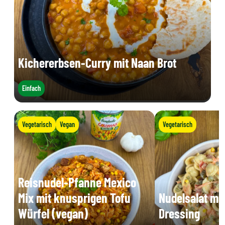
Kichererbsen-Curry mit Naan Brot
Einfach
Vegetarisch
Vegan
Vegetarisch
Reisnudel-Pfanne Mexico
Mix mit knusprigen Tofu
Nudelsalat mi
Würfel (vegan)
Dressing